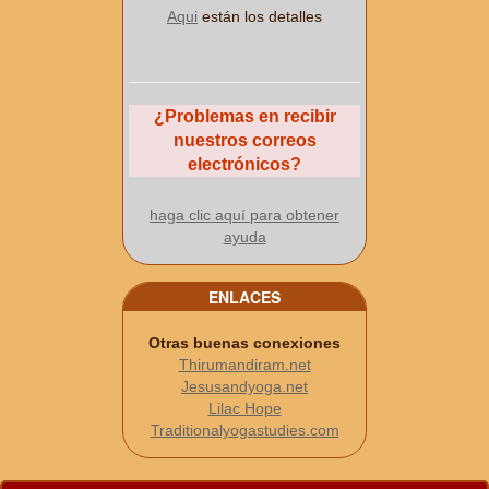
Aqui
están los detalles
¿Problemas en recibir
nuestros correos
electrónicos?
haga clic aquí para obtener
ayuda
ENLACES
Otras buenas conexiones
Thirumandiram.net
Jesusandyoga.net
Lilac Hope
Traditionalyogastudies.com