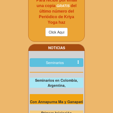
Para recibir por email
una copia
del
GRATIS
último número del
Periódico de Kriya
Yoga haz
NOTICIAS
Seminarios
Seminarios en Colombia,
Argentina,
Con Annapurna Ma y Ganapati
Primera Iniciación