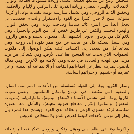
المخلص. ومن بين منافعها الصحة البدنية، وزيادة مستويات الطاقة، وتوازن
الانفعالات، والهدوء الذهني، وزيادة القدرة على التركيز، والإلهام، والحكمة،
وتحقيق الذات الروحي. وهي تشمل ممارسة يومية لتقنيات يوغا، أو كرييا،
متنوعة، تمنح لا قدرا كبيرا من القوة والاستقرار والسلام فحسب، بل
تجعل أيضا من المرء كائنا ديناميا وصاحب رؤية. وهي تحقق التوازن
والهدوء للجسم والذهن عن طريق خفض كل من التوتر والخمول. وهي
تلائم كل من يريدون تحويل أنفسهم على مستوى الجسم والذهن والروح.
وهي سبيل يسلكه كل من يبحث عن فتح ممر يقوده إلى روحه. وهي
تساعد كل من يسعى إلى اكتشاف كيف يمكن الوصول إلى ملكوت
السموات، الذي تحدث عنه المسيح، هنا على الأرض. وهي تفيد كل من يريد
مزيدا من البهجة والسعادة في حياته وفي علاقته مع الآخرين. وهي فعالة
للجميع، بصرف النظر عن انتماءاتهم الثقافية أو الاجتماعية أو الدينية أو عن
عمرهم أو جنسهم أو خبراتهم السابقة.
وتنظر الكرييا يوغا إلى الحياة كسلسلة من الأحداث المتزامنة، السارة
والصعبة، التي تتكشف في الزمان والمكان المناسبين. وتعمل تقنيات
الكرييا يوغا، التي تشمل الآسانا (الأوضاع البدنية)، والباراناياما (تمرينات
التنفس)، والمانترا (تكرار مقاطع صوتية معينة)، والتأمل، معا بصورة
متكاملة لرفع مستوى الوعي والطاقة لدى الفرد. ويسمح هذا للمرء بأن
ينظر إلى نوعي الأحداث كليهما كفرص للنمو ولاستخلاص الدروس.
والكرييا يوغا هي نظام بدني وذهني وفكري وروحي يتذكر فيه المرء ذاته