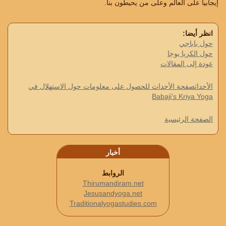
إيجابيا على العالم وعلى من يحيطون بنا.
انظر أيضا:
حول باباجي
حول الكريا يوجا
عودة إلى المقالات
الأحداثصفحة الأحداث للحصول على معلومات حول الاستهلال في
Babaji's Kriya Yoga
الصفحة الرئيسية
أخبار
الروابط
Thirumandiram.net
Jesusandyoga.net
Traditionalyogastudies.com