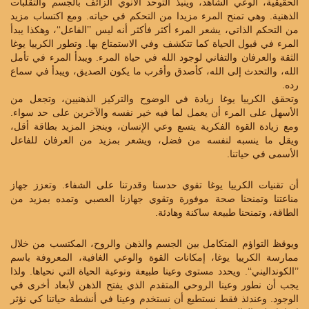
الحقيقية، الوعي الشاهد، وينبذ التوحد الأنوي الزائف بالجسم والتقلبات
الذهنية. وهي تمنح المرء مزيدا من التحكم في حياته. ومع اكتساب مزيد
من التحكم الذاتي، يشعر المرء أكثر فأكثر أنه ليس ’’الفاعل‘‘، وهكذا يبدأ
المرء في قبول الحياة كما تتكشف وفي الاستمتاع بها. وتطور الكرييا يوغا
الثقة والعرفان والتفاني لوجود الله في حياة المرء. ويبدأ المرء في تأمل
الله، والتحدث إلى الله، كأصدق وأقرب ما يكون الصديق، ويبدأ في سماع
رده.
وتحقق الكرييا يوغا زيادة في الوضوح والتركيز الذهنيين، وتجعل من
الأسهل على المرء أن يعمل لما فيه خير نفسه والآخرين على حد سواء.
ومع زيادة القوة الفكرية يتسع وعي الإنسان، وينجز المزيد بطاقة أقل،
ويقل ما ينسبه لنفسه من فضل، ويشعر بمزيد من العرفان للفاعل
الأسمى في حياتنا.
أن تقنيات الكرييا يوغا تقوي حدسنا وقدرتنا على الشفاء. وتعزز جهاز
مناعتنا وتمنحنا صحة موفورة وتقوي جهازنا العصبي وتمده بمزيد من
الطاقة، وتمنحنا طبيعة ساكنة وهادئة.
ويوقظ التواؤم المتكامل بين الجسم والذهن والروح، المكتسب من خلال
ممارسة الكرييا يوغا، إمكانات القوة والوعي الغافية، المعروفة باسم
’’الكونداليني‘‘. ويحدد مستوى وعينا طبيعة ونوعية الحياة التي نحياها. ولذا
يجب أن نطور وعينا الروحي المتقدم الذي يفتح الذهن لأبعاد أخرى في
الوجود. وعندئذ فقط نستطيع أن نستخدم وعينا في أنشطة حياتنا كي نؤثر