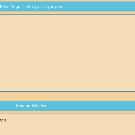
Kriya Yoga 1. Seviye inisiyasyonu
Second Initiation
yonu