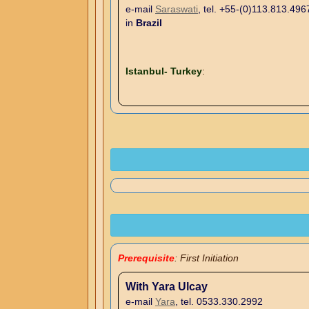
e-mail
Saraswati
, tel. +55-(0)113.813.496
in
Brazil
Istanbul- Turkey
:
Prerequisite
: First Initiation
With Yara Ulcay
e-mail
Yara
, tel. 0533.330.2992