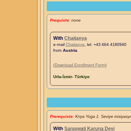
Prequiste
: none
With
Chaitanya
e-mail
Chaitanya
, tel. +43 664 4180940
from
Austria
(
Download Enrollment Form
)
Urla-İzmir- Türkiye
:
Prerequiste
: Kriya Yoga 1. Seviye inisiyas
With
Saraswati Karuna Devi