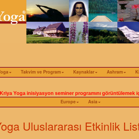
Yoga
Takvim ve Program
Kaynaklar
Ashram
K
i Kriya Yoga inisiyasyon seminer programını görüntülemek i
Europe
Asia
oga Uluslararası Etkinlik Lis