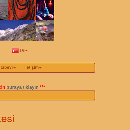
Dil
itabevi
İletişim
çin
buraya tıklayın
***
tesi