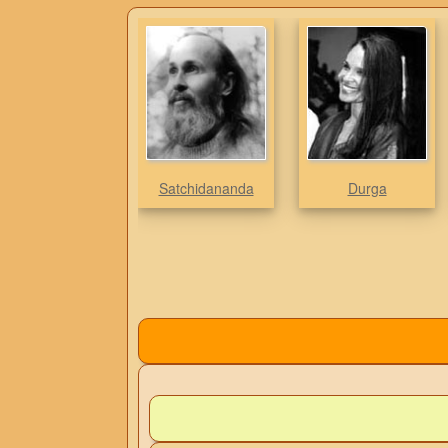
Satchidananda
Durga