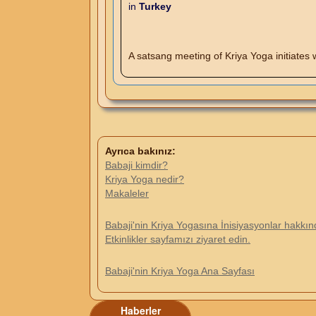
in
Turkey
A satsang meeting of Kriya Yoga initiates 
Ayrıca bakınız:
Babaji kimdir?
Kriya Yoga nedir?
Makaleler
Babaji'nin Kriya Yogasına İnisiyasyonlar hakkında
Etkinlikler sayfamızı ziyaret edin.
Babaji'nin Kriya Yoga Ana Sayfası
Haberler