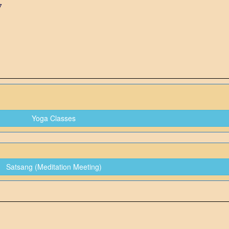
7
Yoga Classes
Satsang (Meditation Meeting)